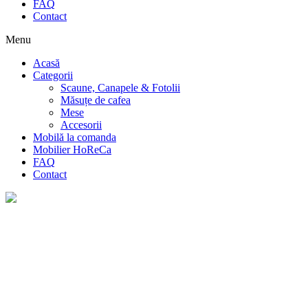
FAQ
Contact
Menu
Acasă
Categorii
Scaune, Canapele & Fotolii
Măsuțe de cafea
Mese
Accesorii
Mobilă la comanda
Mobilier HoReCa
FAQ
Contact