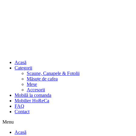
Acasă
Categorii
Scaune, Canapele & Fotolii
Măsuțe de cafea
Mese
Accesorii
Mobilă la comanda
Mobilier HoReCa
FAQ
Contact
Menu
Acasă