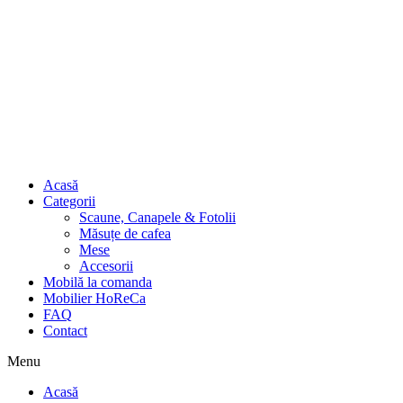
Acasă
Categorii
Scaune, Canapele & Fotolii
Măsuțe de cafea
Mese
Accesorii
Mobilă la comanda
Mobilier HoReCa
FAQ
Contact
Menu
Acasă