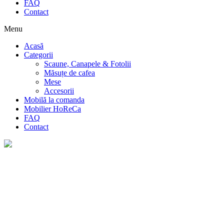
FAQ
Contact
Menu
Acasă
Categorii
Scaune, Canapele & Fotolii
Măsuțe de cafea
Mese
Accesorii
Mobilă la comanda
Mobilier HoReCa
FAQ
Contact