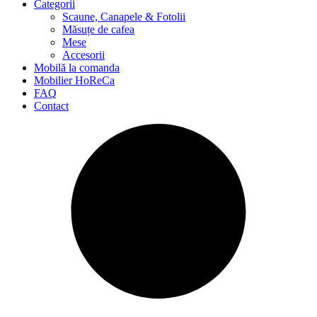
Categorii
Scaune, Canapele & Fotolii
Măsuțe de cafea
Mese
Accesorii
Mobilă la comanda
Mobilier HoReCa
FAQ
Contact