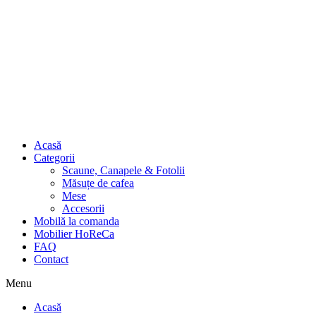
Acasă
Categorii
Scaune, Canapele & Fotolii
Măsuțe de cafea
Mese
Accesorii
Mobilă la comanda
Mobilier HoReCa
FAQ
Contact
Menu
Acasă