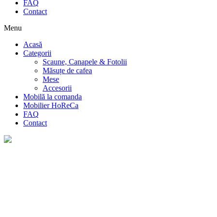
FAQ
Contact
Menu
Acasă
Categorii
Scaune, Canapele & Fotolii
Măsuțe de cafea
Mese
Accesorii
Mobilă la comanda
Mobilier HoReCa
FAQ
Contact