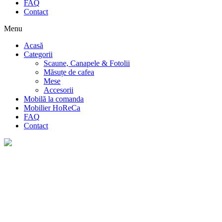
FAQ
Contact
Menu
Acasă
Categorii
Scaune, Canapele & Fotolii
Măsuțe de cafea
Mese
Accesorii
Mobilă la comanda
Mobilier HoReCa
FAQ
Contact