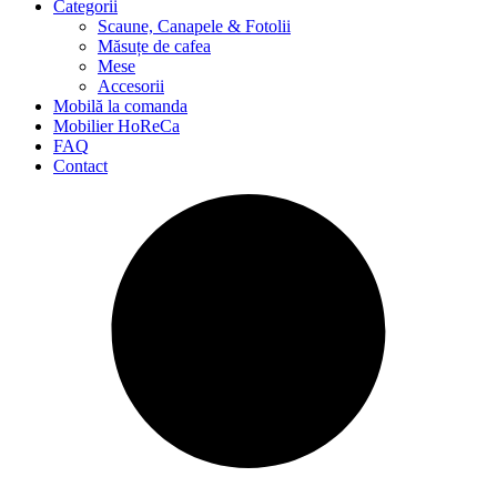
Categorii
Scaune, Canapele & Fotolii
Măsuțe de cafea
Mese
Accesorii
Mobilă la comanda
Mobilier HoReCa
FAQ
Contact