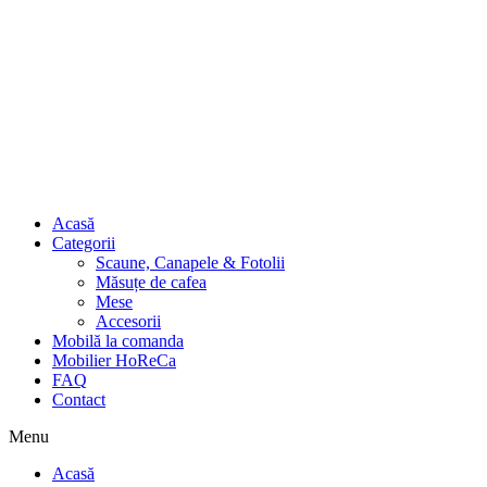
Acasă
Categorii
Scaune, Canapele & Fotolii
Măsuțe de cafea
Mese
Accesorii
Mobilă la comanda
Mobilier HoReCa
FAQ
Contact
Menu
Acasă