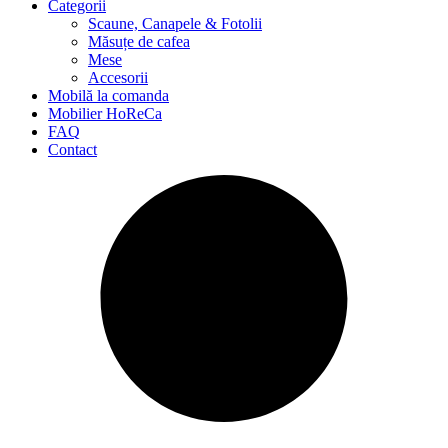
Categorii
Scaune, Canapele & Fotolii
Măsuțe de cafea
Mese
Accesorii
Mobilă la comanda
Mobilier HoReCa
FAQ
Contact