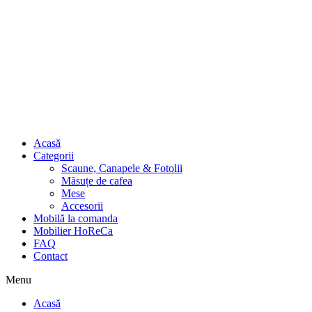
Acasă
Categorii
Scaune, Canapele & Fotolii
Măsuțe de cafea
Mese
Accesorii
Mobilă la comanda
Mobilier HoReCa
FAQ
Contact
Menu
Acasă