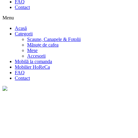
FAQ
Contact
Menu
Acasă
Categorii
Scaune, Canapele & Fotolii
Măsuțe de cafea
Mese
Accesorii
Mobilă la comanda
Mobilier HoReCa
FAQ
Contact