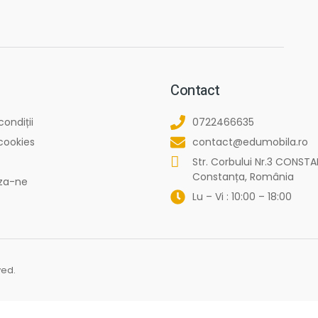
Contact
condiții
0722466635
 cookies
contact@edumobila.ro
Str. Corbului Nr.3 CONSTA
Constanța, România
za-ne
Lu – Vi : 10:00 – 18:00
ved.