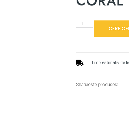
CORAL
CERE OF
Timp estimativ de li
Sharuieste produsele :