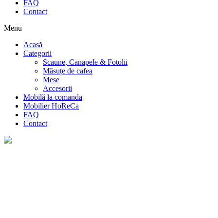
FAQ
Contact
Menu
Acasă
Categorii
Scaune, Canapele & Fotolii
Măsuțe de cafea
Mese
Accesorii
Mobilă la comanda
Mobilier HoReCa
FAQ
Contact