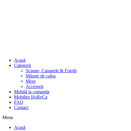
Acasă
Categorii
Scaune, Canapele & Fotolii
Măsuțe de cafea
Mese
Accesorii
Mobilă la comanda
Mobilier HoReCa
FAQ
Contact
Menu
Acasă