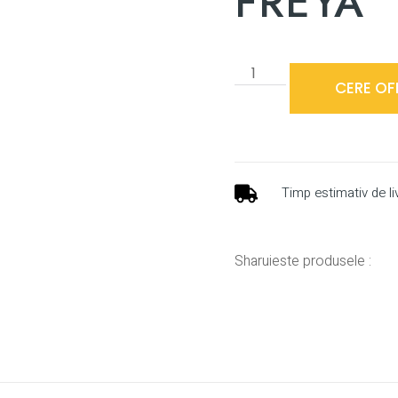
FREYA
CERE OF
Timp estimativ de li
Sharuieste produsele :