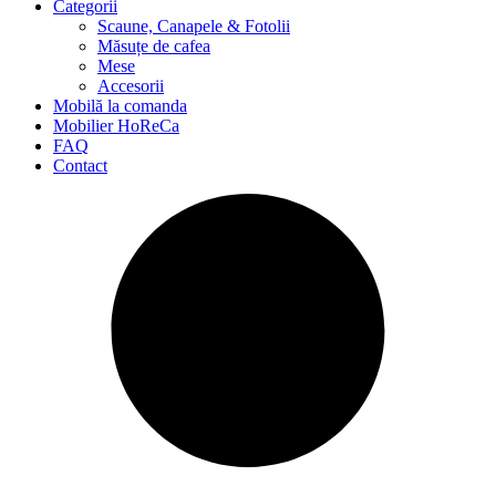
Categorii
Scaune, Canapele & Fotolii
Măsuțe de cafea
Mese
Accesorii
Mobilă la comanda
Mobilier HoReCa
FAQ
Contact