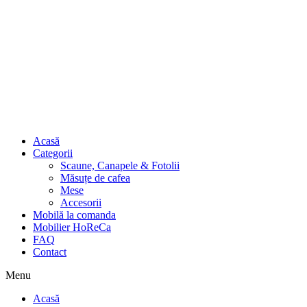
Acasă
Categorii
Scaune, Canapele & Fotolii
Măsuțe de cafea
Mese
Accesorii
Mobilă la comanda
Mobilier HoReCa
FAQ
Contact
Menu
Acasă