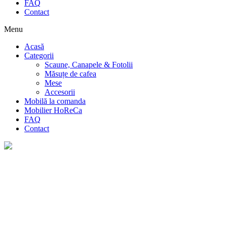
FAQ
Contact
Menu
Acasă
Categorii
Scaune, Canapele & Fotolii
Măsuțe de cafea
Mese
Accesorii
Mobilă la comanda
Mobilier HoReCa
FAQ
Contact