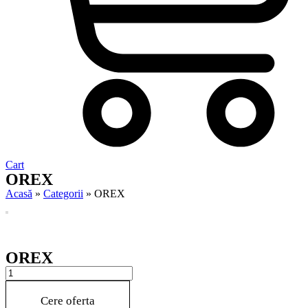
Cart
OREX
Acasă
»
Categorii
»
OREX
OREX
OREX
quantity
Cere oferta