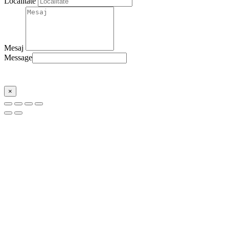
Localitate
Mesaj
Message
Trimite
×