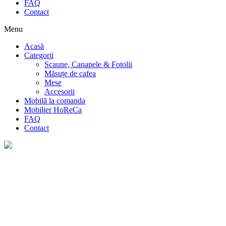
FAQ
Contact
Menu
Acasă
Categorii
Scaune, Canapele & Fotolii
Măsuțe de cafea
Mese
Accesorii
Mobilă la comanda
Mobilier HoReCa
FAQ
Contact