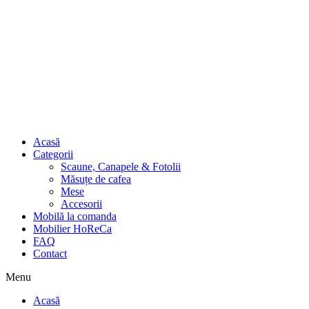
Acasă
Categorii
Scaune, Canapele & Fotolii
Măsuțe de cafea
Mese
Accesorii
Mobilă la comanda
Mobilier HoReCa
FAQ
Contact
Menu
Acasă