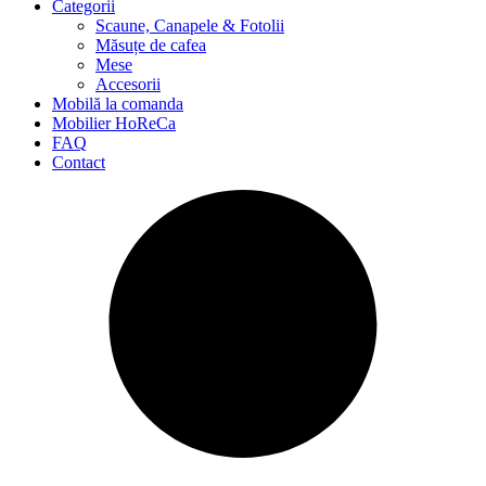
Categorii
Scaune, Canapele & Fotolii
Măsuțe de cafea
Mese
Accesorii
Mobilă la comanda
Mobilier HoReCa
FAQ
Contact