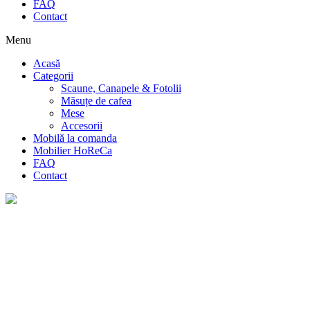
FAQ
Contact
Menu
Acasă
Categorii
Scaune, Canapele & Fotolii
Măsuțe de cafea
Mese
Accesorii
Mobilă la comanda
Mobilier HoReCa
FAQ
Contact