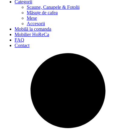
Categorii
Scaune, Canapele & Fotolii
Măsuțe de cafea
Mese
Accesorii
Mobilă la comanda
Mobilier HoReCa
FAQ
Contact