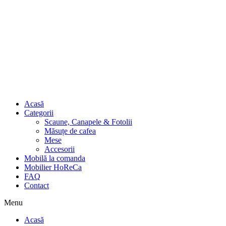
Acasă
Categorii
Scaune, Canapele & Fotolii
Măsuțe de cafea
Mese
Accesorii
Mobilă la comanda
Mobilier HoReCa
FAQ
Contact
Menu
Acasă