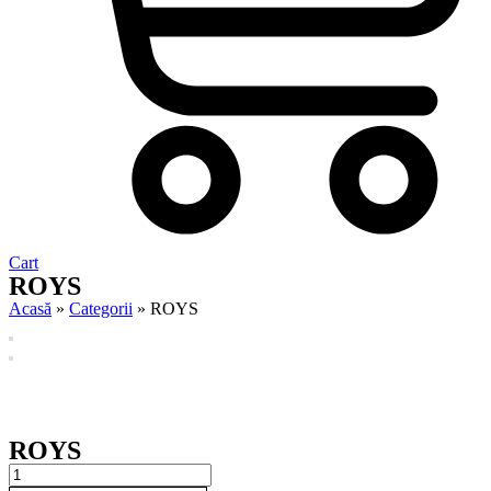
Cart
ROYS
Acasă
»
Categorii
»
ROYS
ROYS
ROYS