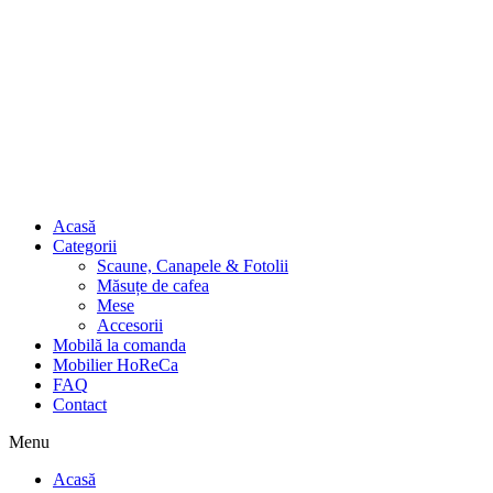
Acasă
Categorii
Scaune, Canapele & Fotolii
Măsuțe de cafea
Mese
Accesorii
Mobilă la comanda
Mobilier HoReCa
FAQ
Contact
Menu
Acasă