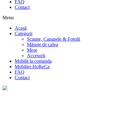
FAQ
Contact
Menu
Acasă
Categorii
Scaune, Canapele & Fotolii
Măsuțe de cafea
Mese
Accesorii
Mobilă la comanda
Mobilier HoReCa
FAQ
Contact