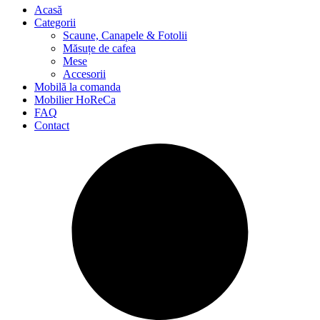
Acasă
Categorii
Scaune, Canapele & Fotolii
Măsuțe de cafea
Mese
Accesorii
Mobilă la comanda
Mobilier HoReCa
FAQ
Contact