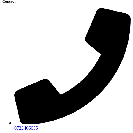
Contact
0722466635