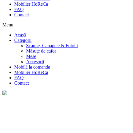
Mobilier HoReCa
FAQ
Contact
Menu
Acasă
Categorii
Scaune, Canapele & Fotolii
Măsuțe de cafea
Mese
Accesorii
Mobilă la comanda
Mobilier HoReCa
FAQ
Contact