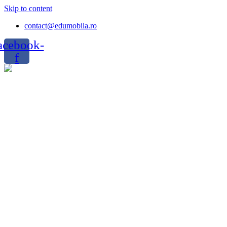
Skip to content
contact@edumobila.ro
acebook-
f