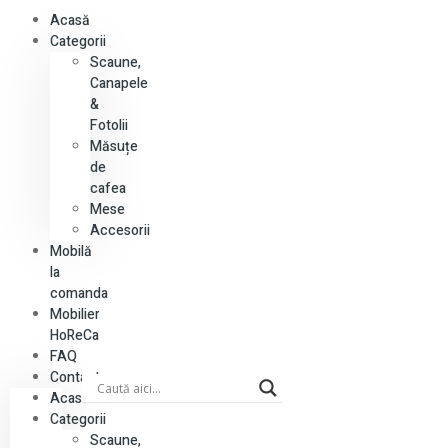
Acasă
Categorii
Scaune,
Canapele
&
Fotolii
Măsuțe
de
cafea
Mese
Accesorii
Mobilă
la
comanda
Mobilier
HoReCa
FAQ
Contact
Acasă
Categorii
Scaune,