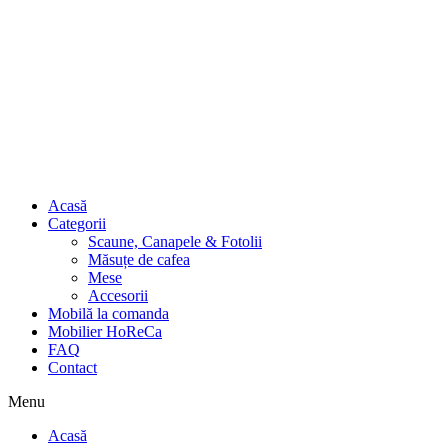
Acasă
Categorii
Scaune, Canapele & Fotolii
Măsuțe de cafea
Mese
Accesorii
Mobilă la comanda
Mobilier HoReCa
FAQ
Contact
Menu
Acasă