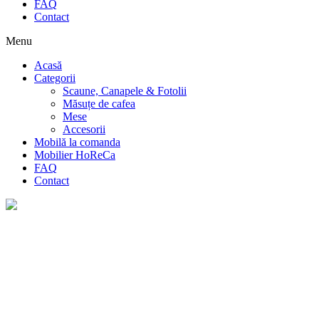
FAQ
Contact
Menu
Acasă
Categorii
Scaune, Canapele & Fotolii
Măsuțe de cafea
Mese
Accesorii
Mobilă la comanda
Mobilier HoReCa
FAQ
Contact