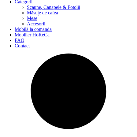
Categorii
Scaune, Canapele & Fotolii
Măsuțe de cafea
Mese
Accesorii
Mobilă la comanda
Mobilier HoReCa
FAQ
Contact