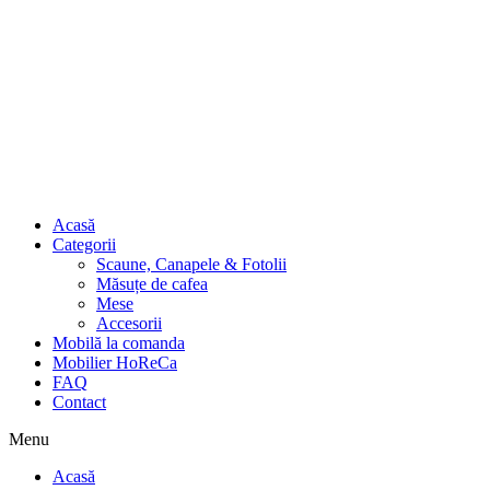
Acasă
Categorii
Scaune, Canapele & Fotolii
Măsuțe de cafea
Mese
Accesorii
Mobilă la comanda
Mobilier HoReCa
FAQ
Contact
Menu
Acasă