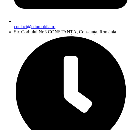
contact@edumobila.ro
Str. Corbului Nr.3 CONSTANȚA, Constanța, România