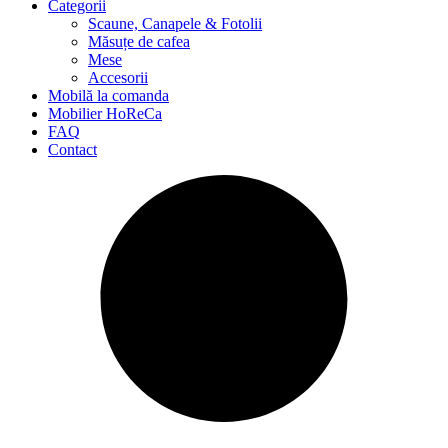
Categorii
Scaune, Canapele & Fotolii
Măsuțe de cafea
Mese
Accesorii
Mobilă la comanda
Mobilier HoReCa
FAQ
Contact