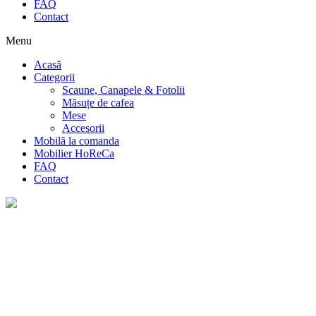
FAQ
Contact
Menu
Acasă
Categorii
Scaune, Canapele & Fotolii
Măsuțe de cafea
Mese
Accesorii
Mobilă la comanda
Mobilier HoReCa
FAQ
Contact