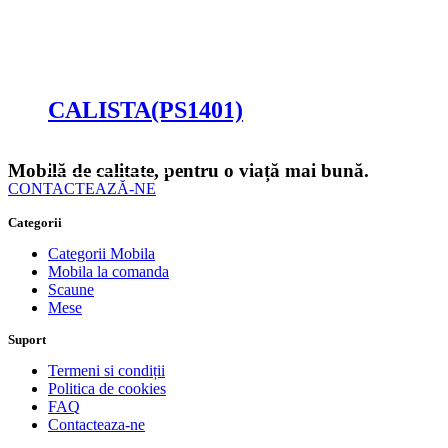
Cere oferta
CALISTA(PS1401)
Cere oferta
Mobilă de calitate, pentru o viață mai bună.
CONTACTEAZĂ-NE
Categorii
Categorii Mobila
Mobila la comanda
Scaune
Mese
Suport
Termeni si condiții
Politica de cookies
FAQ
Contacteaza-ne