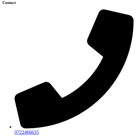
Contact
0722466635