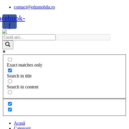
Skip
contact@edumobila.ro
to
acebook-
content
f
Exact matches only
Search in title
Search in content
Acasă
Categorii