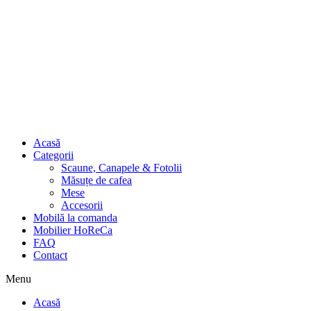
Acasă
Categorii
Scaune, Canapele & Fotolii
Măsuțe de cafea
Mese
Accesorii
Mobilă la comanda
Mobilier HoReCa
FAQ
Contact
Menu
Acasă