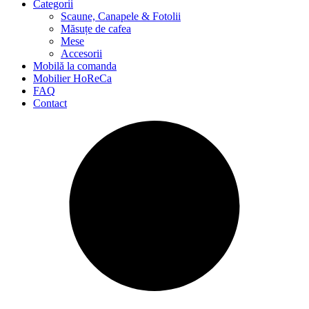
Categorii
Scaune, Canapele & Fotolii
Măsuțe de cafea
Mese
Accesorii
Mobilă la comanda
Mobilier HoReCa
FAQ
Contact