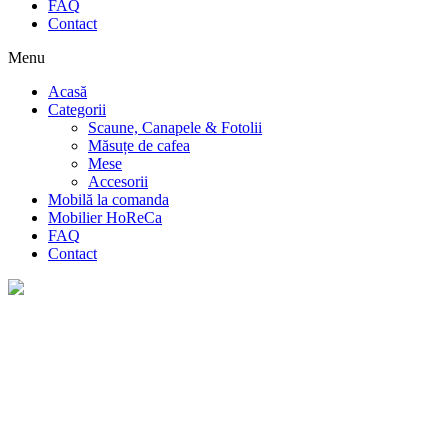
FAQ
Contact
Menu
Acasă
Categorii
Scaune, Canapele & Fotolii
Măsuțe de cafea
Mese
Accesorii
Mobilă la comanda
Mobilier HoReCa
FAQ
Contact