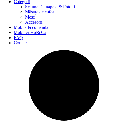
Categorii
Scaune, Canapele & Fotolii
Măsuțe de cafea
Mese
Accesorii
Mobilă la comanda
Mobilier HoReCa
FAQ
Contact