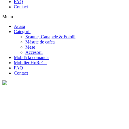
FAQ
Contact
Menu
Acasă
Categorii
Scaune, Canapele & Fotolii
Măsuțe de cafea
Mese
Accesorii
Mobilă la comanda
Mobilier HoReCa
FAQ
Contact