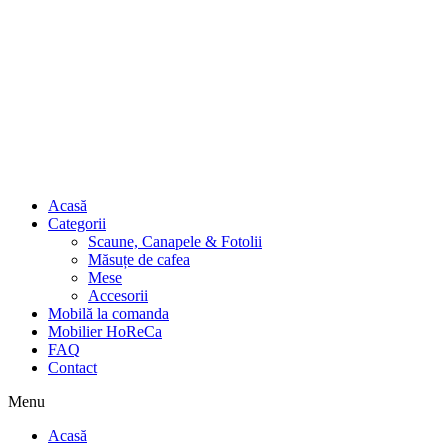
Acasă
Categorii
Scaune, Canapele & Fotolii
Măsuțe de cafea
Mese
Accesorii
Mobilă la comanda
Mobilier HoReCa
FAQ
Contact
Menu
Acasă