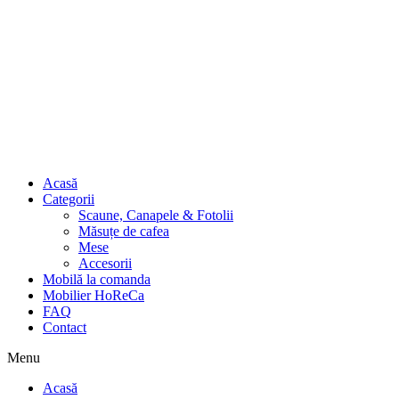
Acasă
Categorii
Scaune, Canapele & Fotolii
Măsuțe de cafea
Mese
Accesorii
Mobilă la comanda
Mobilier HoReCa
FAQ
Contact
Menu
Acasă