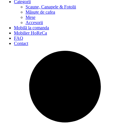
Categorii
Scaune, Canapele & Fotolii
Măsuțe de cafea
Mese
Accesorii
Mobilă la comanda
Mobilier HoReCa
FAQ
Contact