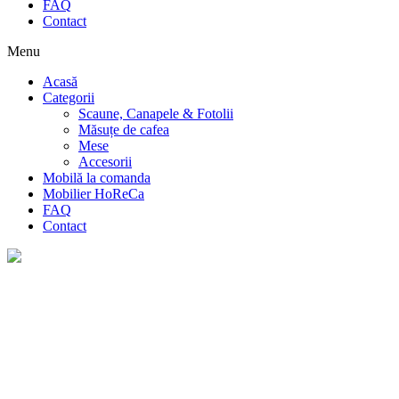
FAQ
Contact
Menu
Acasă
Categorii
Scaune, Canapele & Fotolii
Măsuțe de cafea
Mese
Accesorii
Mobilă la comanda
Mobilier HoReCa
FAQ
Contact