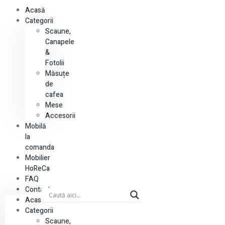
Acasă
Categorii
Scaune,
Canapele
&
Fotolii
Măsuțe
de
cafea
Mese
Accesorii
Mobilă
la
comanda
Mobilier
HoReCa
FAQ
Contact
Acasă
Categorii
Scaune,