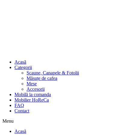
Acasă
Categorii
Scaune, Canapele & Fotolii
Măsuțe de cafea
Mese
Accesorii
Mobilă la comanda
Mobilier HoReCa
FAQ
Contact
Menu
Acasă