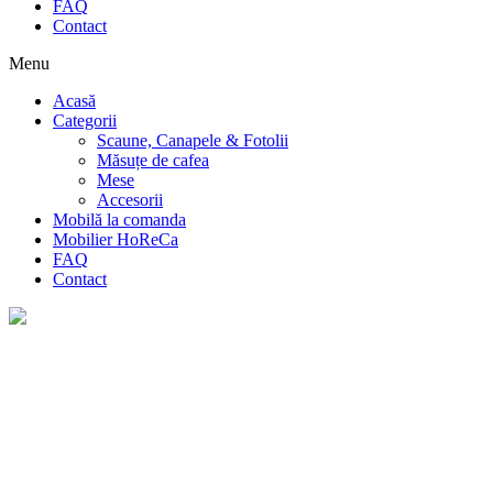
FAQ
Contact
Menu
Acasă
Categorii
Scaune, Canapele & Fotolii
Măsuțe de cafea
Mese
Accesorii
Mobilă la comanda
Mobilier HoReCa
FAQ
Contact