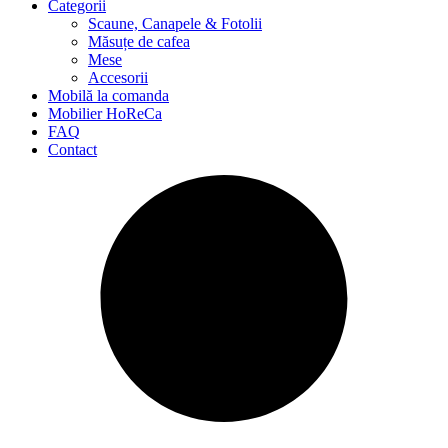
Categorii
Scaune, Canapele & Fotolii
Măsuțe de cafea
Mese
Accesorii
Mobilă la comanda
Mobilier HoReCa
FAQ
Contact