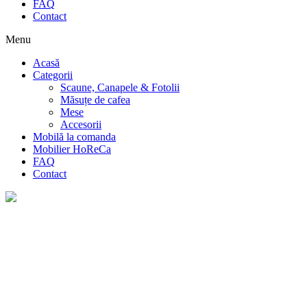
FAQ
Contact
Menu
Acasă
Categorii
Scaune, Canapele & Fotolii
Măsuțe de cafea
Mese
Accesorii
Mobilă la comanda
Mobilier HoReCa
FAQ
Contact