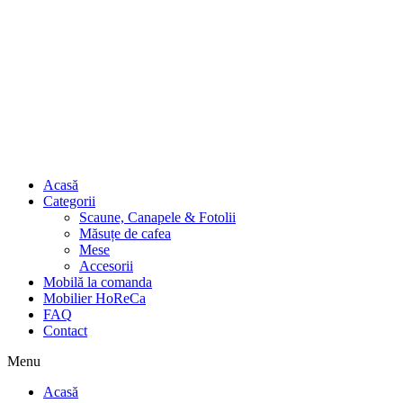
Acasă
Categorii
Scaune, Canapele & Fotolii
Măsuțe de cafea
Mese
Accesorii
Mobilă la comanda
Mobilier HoReCa
FAQ
Contact
Menu
Acasă