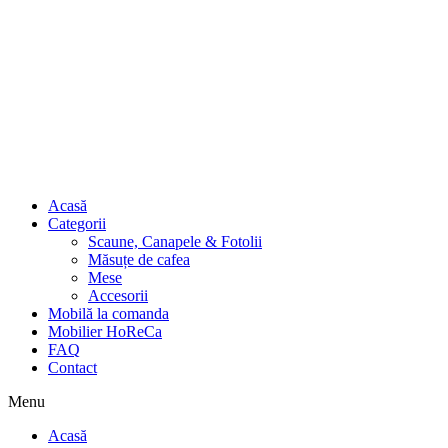
Acasă
Categorii
Scaune, Canapele & Fotolii
Măsuțe de cafea
Mese
Accesorii
Mobilă la comanda
Mobilier HoReCa
FAQ
Contact
Menu
Acasă