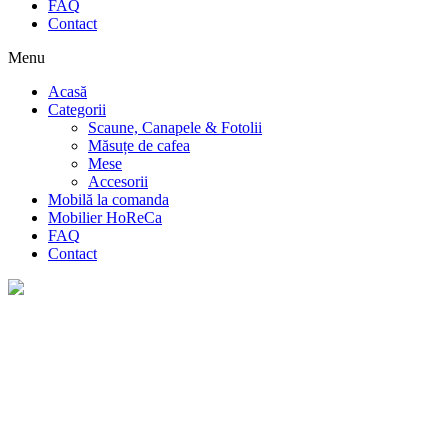
FAQ
Contact
Menu
Acasă
Categorii
Scaune, Canapele & Fotolii
Măsuțe de cafea
Mese
Accesorii
Mobilă la comanda
Mobilier HoReCa
FAQ
Contact