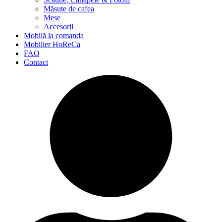
Măsuțe de cafea
Mese
Accesorii
Mobilă la comanda
Mobilier HoReCa
FAQ
Contact