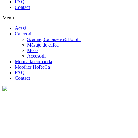
FAQ
Contact
Menu
Acasă
Categorii
Scaune, Canapele & Fotolii
Măsuțe de cafea
Mese
Accesorii
Mobilă la comanda
Mobilier HoReCa
FAQ
Contact