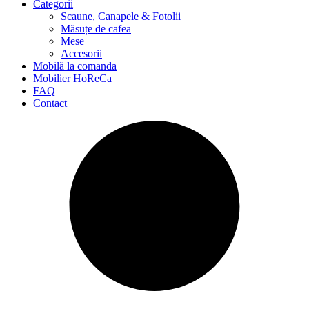
Categorii
Scaune, Canapele & Fotolii
Măsuțe de cafea
Mese
Accesorii
Mobilă la comanda
Mobilier HoReCa
FAQ
Contact