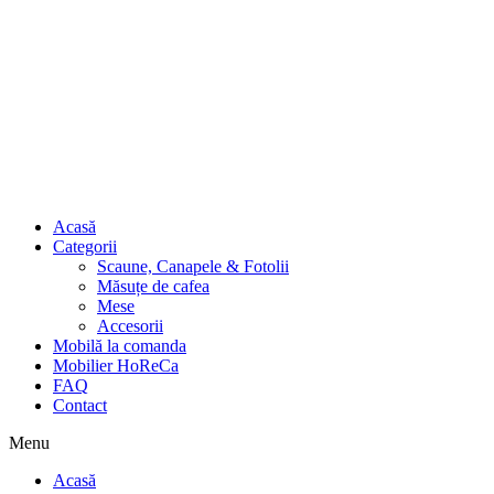
Acasă
Categorii
Scaune, Canapele & Fotolii
Măsuțe de cafea
Mese
Accesorii
Mobilă la comanda
Mobilier HoReCa
FAQ
Contact
Menu
Acasă