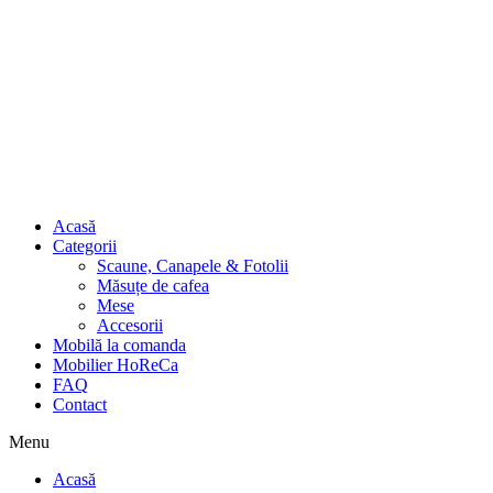
Acasă
Categorii
Scaune, Canapele & Fotolii
Măsuțe de cafea
Mese
Accesorii
Mobilă la comanda
Mobilier HoReCa
FAQ
Contact
Menu
Acasă