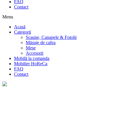
FAQ
Contact
Menu
Acasă
Categorii
Scaune, Canapele & Fotolii
Măsuțe de cafea
Mese
Accesorii
Mobilă la comanda
Mobilier HoReCa
FAQ
Contact