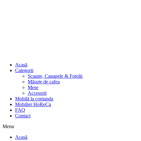
Acasă
Categorii
Scaune, Canapele & Fotolii
Măsuțe de cafea
Mese
Accesorii
Mobilă la comanda
Mobilier HoReCa
FAQ
Contact
Menu
Acasă