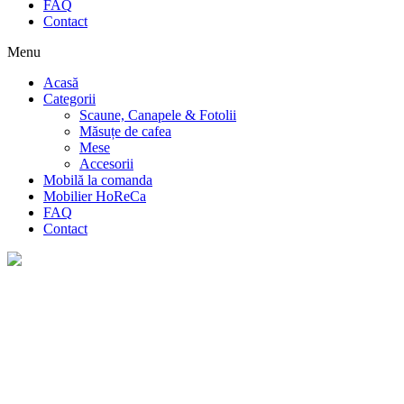
FAQ
Contact
Menu
Acasă
Categorii
Scaune, Canapele & Fotolii
Măsuțe de cafea
Mese
Accesorii
Mobilă la comanda
Mobilier HoReCa
FAQ
Contact