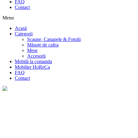
FAQ
Contact
Menu
Acasă
Categorii
Scaune, Canapele & Fotolii
Măsuțe de cafea
Mese
Accesorii
Mobilă la comanda
Mobilier HoReCa
FAQ
Contact