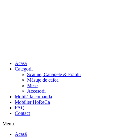
Acasă
Categorii
Scaune, Canapele & Fotolii
Măsuțe de cafea
Mese
Accesorii
Mobilă la comanda
Mobilier HoReCa
FAQ
Contact
Menu
Acasă