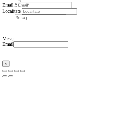
Email
*
Localitate
Mesaj
Email
Trimite
×