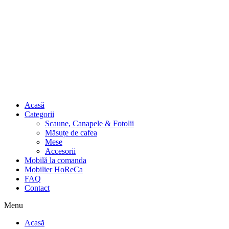
Acasă
Categorii
Scaune, Canapele & Fotolii
Măsuțe de cafea
Mese
Accesorii
Mobilă la comanda
Mobilier HoReCa
FAQ
Contact
Menu
Acasă