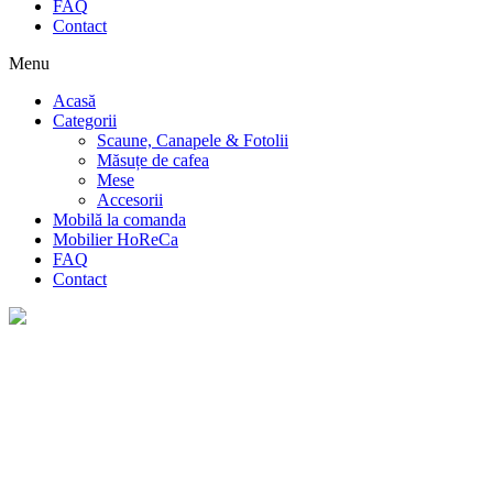
FAQ
Contact
Menu
Acasă
Categorii
Scaune, Canapele & Fotolii
Măsuțe de cafea
Mese
Accesorii
Mobilă la comanda
Mobilier HoReCa
FAQ
Contact