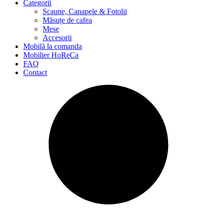
Categorii
Scaune, Canapele & Fotolii
Măsuțe de cafea
Mese
Accesorii
Mobilă la comanda
Mobilier HoReCa
FAQ
Contact