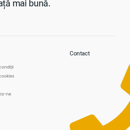
iață mai bună.
Contact
condiții
 cookies
za-ne