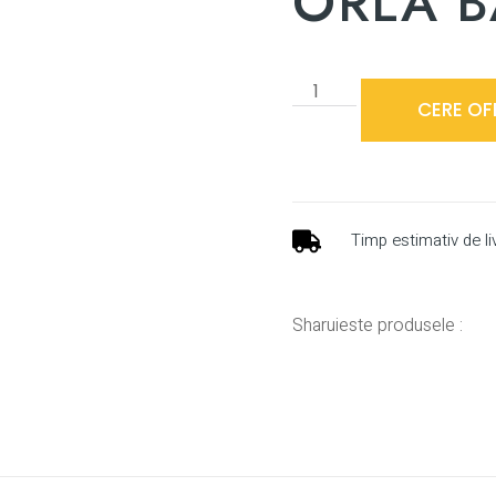
ORLA B
CERE OF
Timp estimativ de li
Sharuieste produsele :