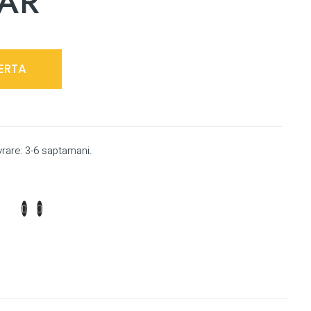
AR
ERTA
vrare: 3-6 saptamani.