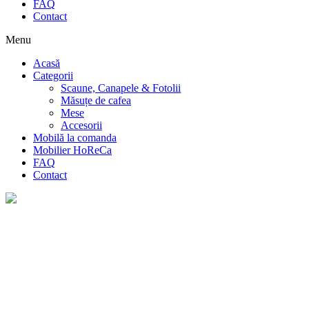
FAQ
Contact
Menu
Acasă
Categorii
Scaune, Canapele & Fotolii
Măsuțe de cafea
Mese
Accesorii
Mobilă la comanda
Mobilier HoReCa
FAQ
Contact