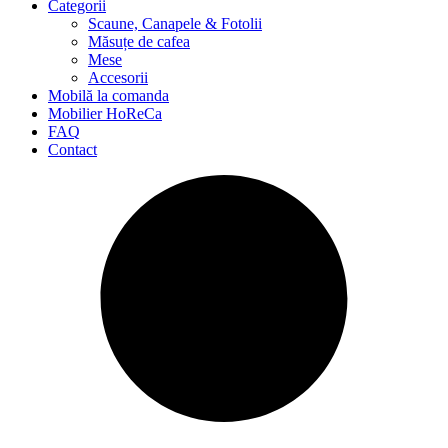
Categorii
Scaune, Canapele & Fotolii
Măsuțe de cafea
Mese
Accesorii
Mobilă la comanda
Mobilier HoReCa
FAQ
Contact