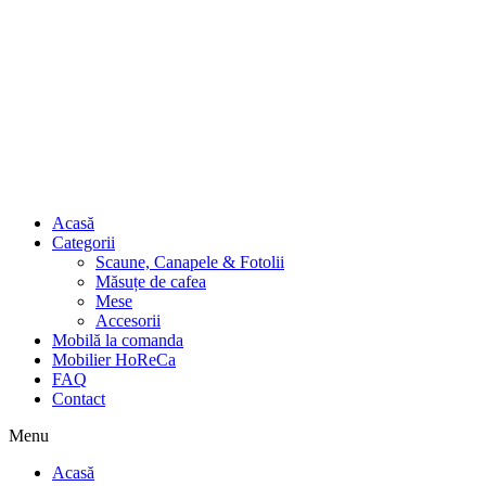
Acasă
Categorii
Scaune, Canapele & Fotolii
Măsuțe de cafea
Mese
Accesorii
Mobilă la comanda
Mobilier HoReCa
FAQ
Contact
Menu
Acasă