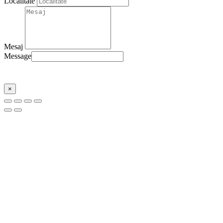
Localitate
Mesaj
Message
Trimite
×