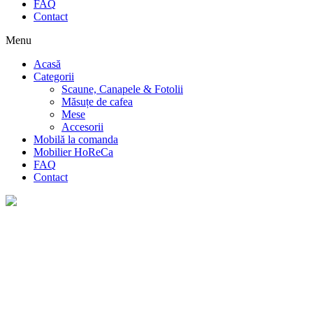
FAQ
Contact
Menu
Acasă
Categorii
Scaune, Canapele & Fotolii
Măsuțe de cafea
Mese
Accesorii
Mobilă la comanda
Mobilier HoReCa
FAQ
Contact