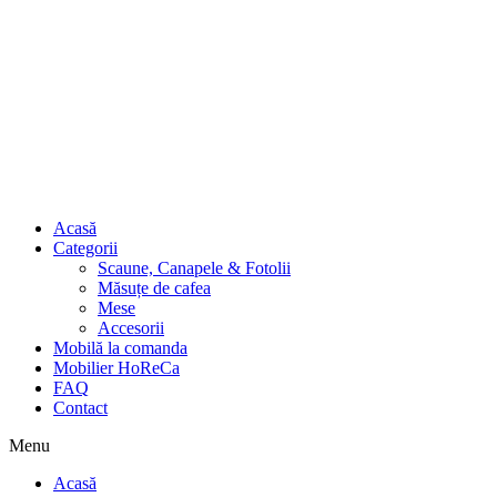
Acasă
Categorii
Scaune, Canapele & Fotolii
Măsuțe de cafea
Mese
Accesorii
Mobilă la comanda
Mobilier HoReCa
FAQ
Contact
Menu
Acasă