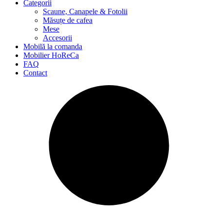
Categorii
Scaune, Canapele & Fotolii
Măsuțe de cafea
Mese
Accesorii
Mobilă la comanda
Mobilier HoReCa
FAQ
Contact