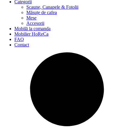
Categorii
Scaune, Canapele & Fotolii
Măsuțe de cafea
Mese
Accesorii
Mobilă la comanda
Mobilier HoReCa
FAQ
Contact