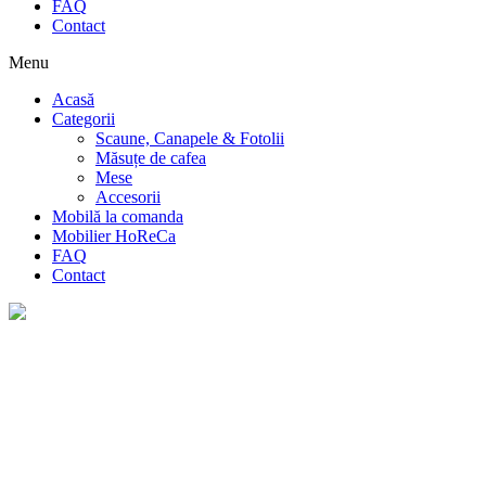
FAQ
Contact
Menu
Acasă
Categorii
Scaune, Canapele & Fotolii
Măsuțe de cafea
Mese
Accesorii
Mobilă la comanda
Mobilier HoReCa
FAQ
Contact