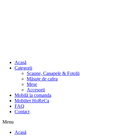
Acasă
Categorii
Scaune, Canapele & Fotolii
Măsuțe de cafea
Mese
Accesorii
Mobilă la comanda
Mobilier HoReCa
FAQ
Contact
Menu
Acasă