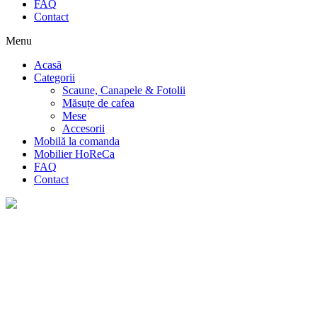
FAQ
Contact
Menu
Acasă
Categorii
Scaune, Canapele & Fotolii
Măsuțe de cafea
Mese
Accesorii
Mobilă la comanda
Mobilier HoReCa
FAQ
Contact