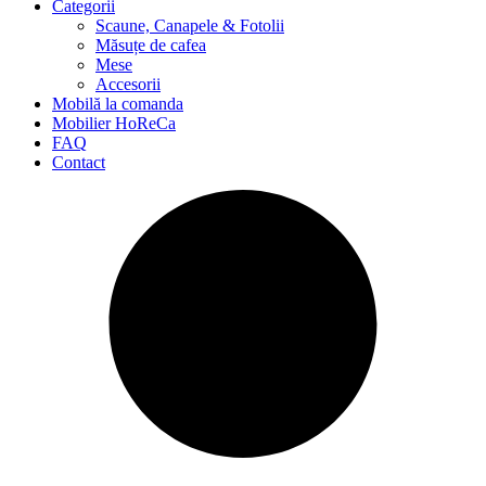
Categorii
Scaune, Canapele & Fotolii
Măsuțe de cafea
Mese
Accesorii
Mobilă la comanda
Mobilier HoReCa
FAQ
Contact