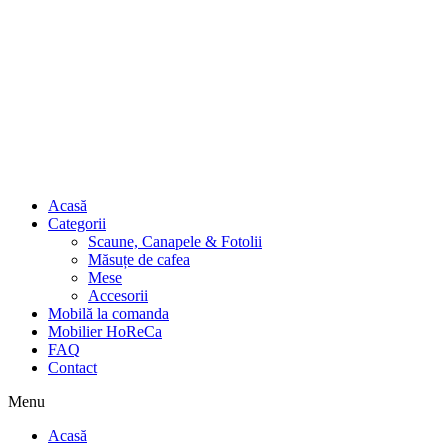
Acasă
Categorii
Scaune, Canapele & Fotolii
Măsuțe de cafea
Mese
Accesorii
Mobilă la comanda
Mobilier HoReCa
FAQ
Contact
Menu
Acasă