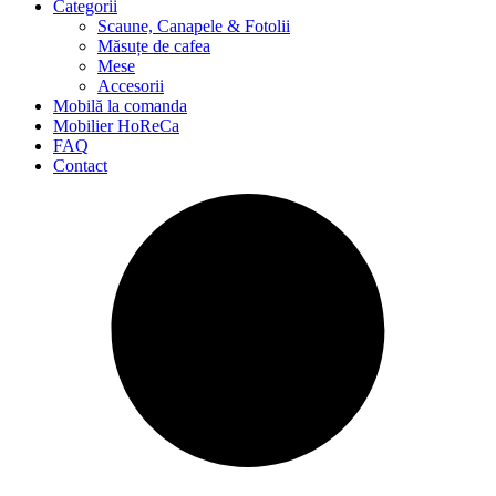
Categorii
Scaune, Canapele & Fotolii
Măsuțe de cafea
Mese
Accesorii
Mobilă la comanda
Mobilier HoReCa
FAQ
Contact