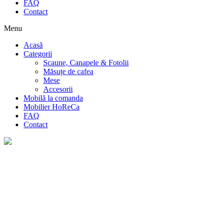
FAQ
Contact
Menu
Acasă
Categorii
Scaune, Canapele & Fotolii
Măsuțe de cafea
Mese
Accesorii
Mobilă la comanda
Mobilier HoReCa
FAQ
Contact