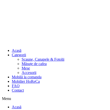
Acasă
Categorii
Scaune, Canapele & Fotolii
Măsuțe de cafea
Mese
Accesorii
Mobilă la comanda
Mobilier HoReCa
FAQ
Contact
Menu
Acasă