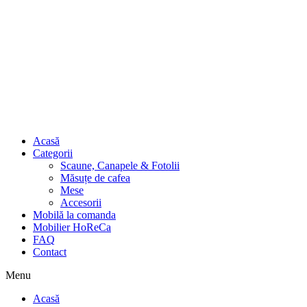
Acasă
Categorii
Scaune, Canapele & Fotolii
Măsuțe de cafea
Mese
Accesorii
Mobilă la comanda
Mobilier HoReCa
FAQ
Contact
Menu
Acasă