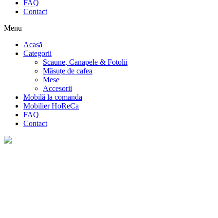
FAQ
Contact
Menu
Acasă
Categorii
Scaune, Canapele & Fotolii
Măsuțe de cafea
Mese
Accesorii
Mobilă la comanda
Mobilier HoReCa
FAQ
Contact