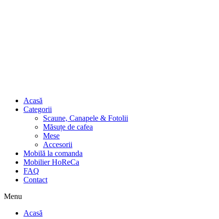
Acasă
Categorii
Scaune, Canapele & Fotolii
Măsuțe de cafea
Mese
Accesorii
Mobilă la comanda
Mobilier HoReCa
FAQ
Contact
Menu
Acasă