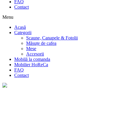
FAQ
Contact
Menu
Acasă
Categorii
Scaune, Canapele & Fotolii
Măsuțe de cafea
Mese
Accesorii
Mobilă la comanda
Mobilier HoReCa
FAQ
Contact