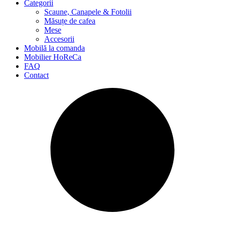
Categorii
Scaune, Canapele & Fotolii
Măsuțe de cafea
Mese
Accesorii
Mobilă la comanda
Mobilier HoReCa
FAQ
Contact