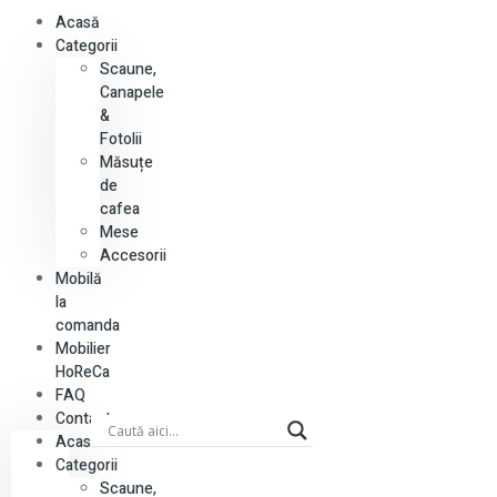
Acasă
Categorii
Scaune,
Canapele
&
Fotolii
Măsuțe
de
cafea
Mese
Accesorii
Mobilă
la
comanda
Mobilier
HoReCa
FAQ
Contact
Acasă
Categorii
Scaune,