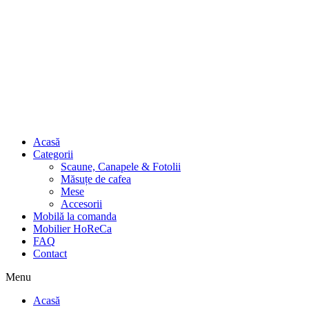
Acasă
Categorii
Scaune, Canapele & Fotolii
Măsuțe de cafea
Mese
Accesorii
Mobilă la comanda
Mobilier HoReCa
FAQ
Contact
Menu
Acasă