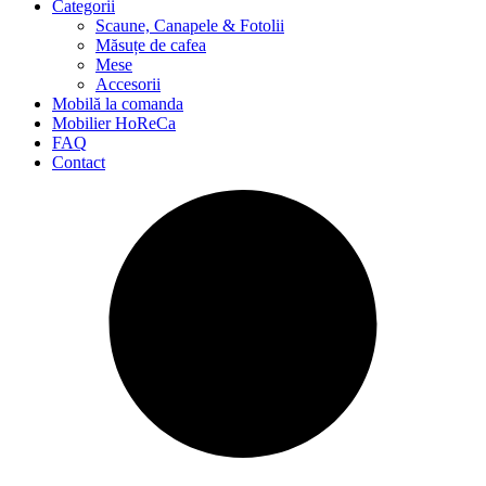
Categorii
Scaune, Canapele & Fotolii
Măsuțe de cafea
Mese
Accesorii
Mobilă la comanda
Mobilier HoReCa
FAQ
Contact