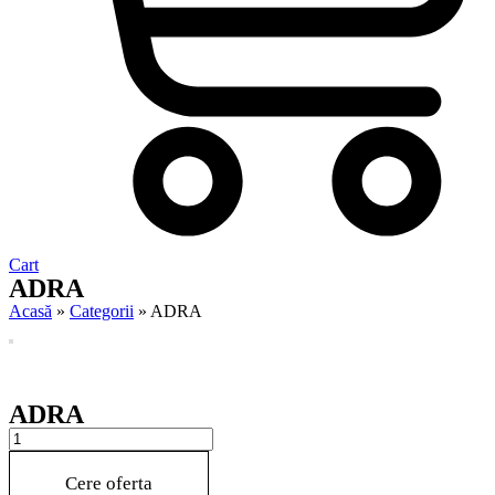
Cart
ADRA
Acasă
»
Categorii
»
ADRA
ADRA
ADRA
quantity
Cere oferta