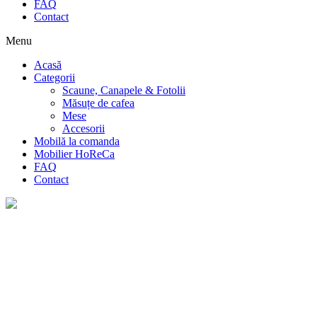
FAQ
Contact
Menu
Acasă
Categorii
Scaune, Canapele & Fotolii
Măsuțe de cafea
Mese
Accesorii
Mobilă la comanda
Mobilier HoReCa
FAQ
Contact