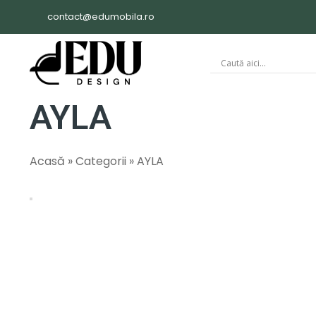
contact@edumobila.ro
AYLA
Acasă
»
Categorii
»
AYLA