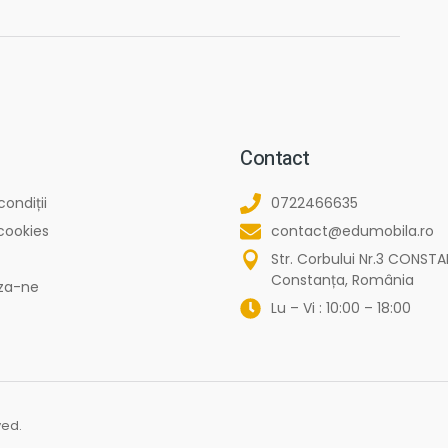
Contact
condiții
0722466635
 cookies
contact@edumobila.ro
Str. Corbului Nr.3 CONSTA
Constanța, România
za-ne
Lu – Vi : 10:00 – 18:00
ved.