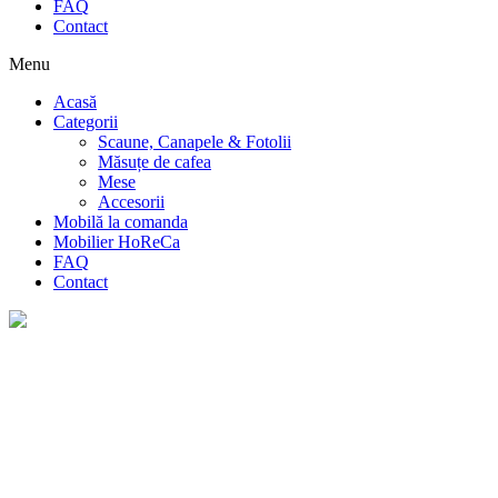
FAQ
Contact
Menu
Acasă
Categorii
Scaune, Canapele & Fotolii
Măsuțe de cafea
Mese
Accesorii
Mobilă la comanda
Mobilier HoReCa
FAQ
Contact