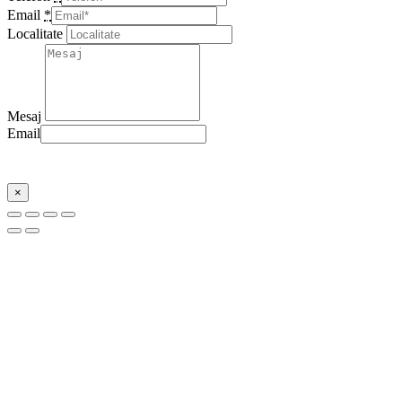
Email
*
Localitate
Mesaj
Email
Trimite
×