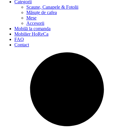
Categorii
Scaune, Canapele & Fotolii
Măsuțe de cafea
Mese
Accesorii
Mobilă la comanda
Mobilier HoReCa
FAQ
Contact