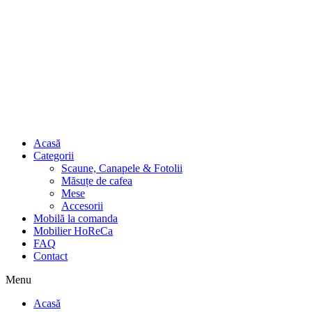
Acasă
Categorii
Scaune, Canapele & Fotolii
Măsuțe de cafea
Mese
Accesorii
Mobilă la comanda
Mobilier HoReCa
FAQ
Contact
Menu
Acasă