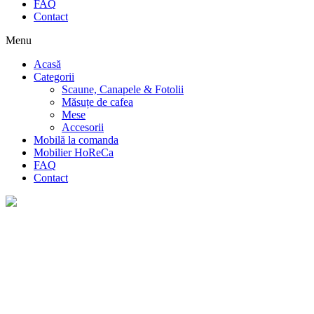
FAQ
Contact
Menu
Acasă
Categorii
Scaune, Canapele & Fotolii
Măsuțe de cafea
Mese
Accesorii
Mobilă la comanda
Mobilier HoReCa
FAQ
Contact