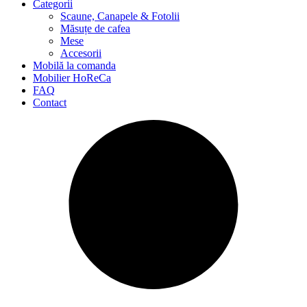
Categorii
Scaune, Canapele & Fotolii
Măsuțe de cafea
Mese
Accesorii
Mobilă la comanda
Mobilier HoReCa
FAQ
Contact