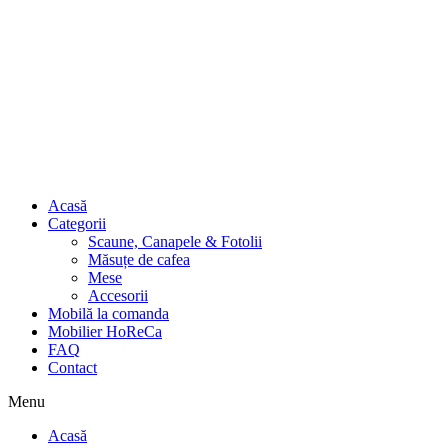
Acasă
Categorii
Scaune, Canapele & Fotolii
Măsuțe de cafea
Mese
Accesorii
Mobilă la comanda
Mobilier HoReCa
FAQ
Contact
Menu
Acasă