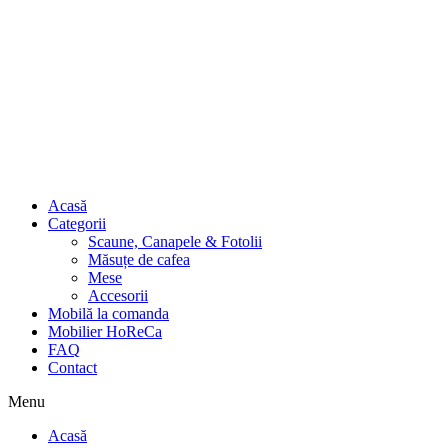
Acasă
Categorii
Scaune, Canapele & Fotolii
Măsuțe de cafea
Mese
Accesorii
Mobilă la comanda
Mobilier HoReCa
FAQ
Contact
Menu
Acasă