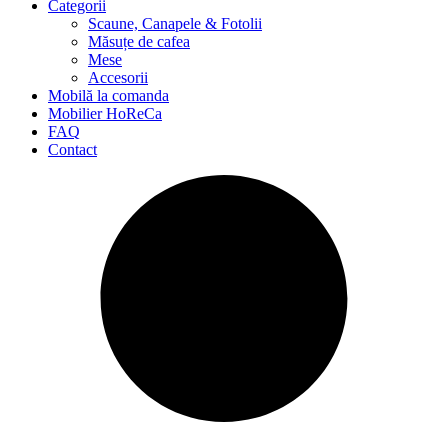
Categorii
Scaune, Canapele & Fotolii
Măsuțe de cafea
Mese
Accesorii
Mobilă la comanda
Mobilier HoReCa
FAQ
Contact