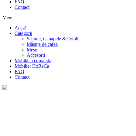
FAQ
Contact
Menu
Acasă
Categorii
Scaune, Canapele & Fotolii
Măsuțe de cafea
Mese
Accesorii
Mobilă la comanda
Mobilier HoReCa
FAQ
Contact