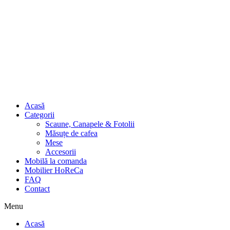
Acasă
Categorii
Scaune, Canapele & Fotolii
Măsuțe de cafea
Mese
Accesorii
Mobilă la comanda
Mobilier HoReCa
FAQ
Contact
Menu
Acasă