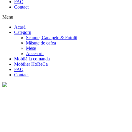
FAQ
Contact
Menu
Acasă
Categorii
Scaune, Canapele & Fotolii
Măsuțe de cafea
Mese
Accesorii
Mobilă la comanda
Mobilier HoReCa
FAQ
Contact