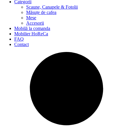
Categorii
Scaune, Canapele & Fotolii
Măsuțe de cafea
Mese
Accesorii
Mobilă la comanda
Mobilier HoReCa
FAQ
Contact