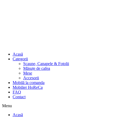
Acasă
Categorii
Scaune, Canapele & Fotolii
Măsuțe de cafea
Mese
Accesorii
Mobilă la comanda
Mobilier HoReCa
FAQ
Contact
Menu
Acasă