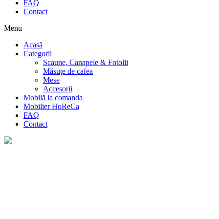
FAQ
Contact
Menu
Acasă
Categorii
Scaune, Canapele & Fotolii
Măsuțe de cafea
Mese
Accesorii
Mobilă la comanda
Mobilier HoReCa
FAQ
Contact