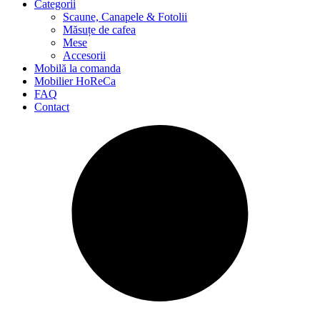
Categorii
Scaune, Canapele & Fotolii
Măsuțe de cafea
Mese
Accesorii
Mobilă la comanda
Mobilier HoReCa
FAQ
Contact