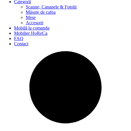
Categorii
Scaune, Canapele & Fotolii
Măsuțe de cafea
Mese
Accesorii
Mobilă la comanda
Mobilier HoReCa
FAQ
Contact