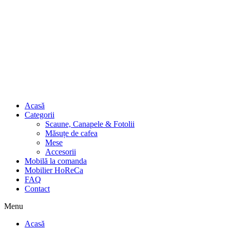
Acasă
Categorii
Scaune, Canapele & Fotolii
Măsuțe de cafea
Mese
Accesorii
Mobilă la comanda
Mobilier HoReCa
FAQ
Contact
Menu
Acasă