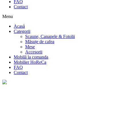
FAQ
Contact
Menu
Acasă
Categorii
Scaune, Canapele & Fotolii
Măsuțe de cafea
Mese
Accesorii
Mobilă la comanda
Mobilier HoReCa
FAQ
Contact