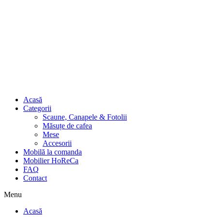
Acasă
Categorii
Scaune, Canapele & Fotolii
Măsuțe de cafea
Mese
Accesorii
Mobilă la comanda
Mobilier HoReCa
FAQ
Contact
Menu
Acasă