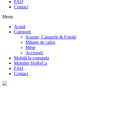
FAQ
Contact
Menu
Acasă
Categorii
Scaune, Canapele & Fotolii
Măsuțe de cafea
Mese
Accesorii
Mobilă la comanda
Mobilier HoReCa
FAQ
Contact