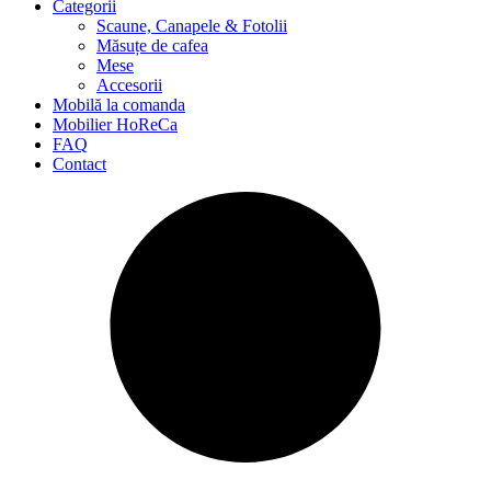
Categorii
Scaune, Canapele & Fotolii
Măsuțe de cafea
Mese
Accesorii
Mobilă la comanda
Mobilier HoReCa
FAQ
Contact