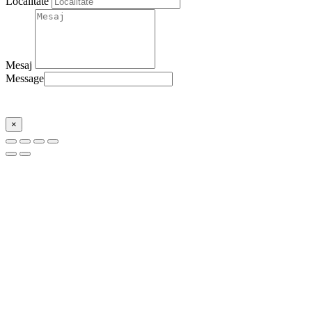
Localitate
Mesaj
Message
Trimite
×