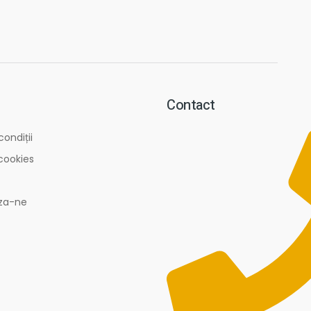
Contact
condiții
 cookies
za-ne