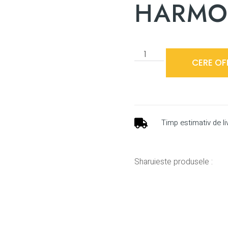
HARMO
CERE OF
Timp estimativ de li
Sharuieste produsele :