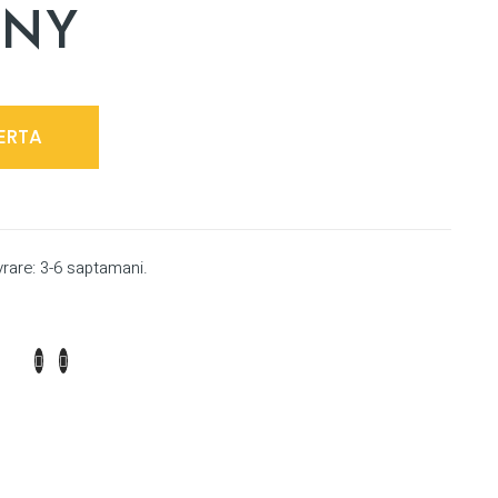
NY
ERTA
vrare: 3-6 saptamani.