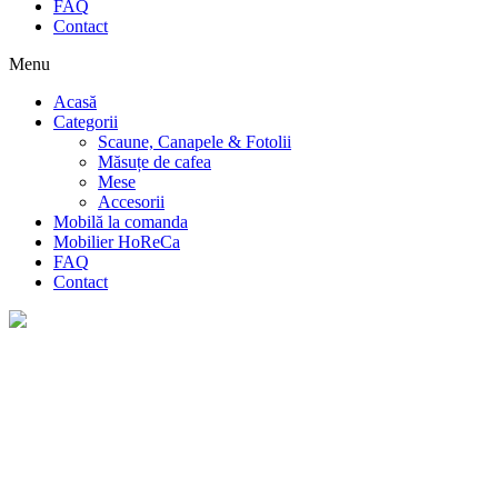
FAQ
Contact
Menu
Acasă
Categorii
Scaune, Canapele & Fotolii
Măsuțe de cafea
Mese
Accesorii
Mobilă la comanda
Mobilier HoReCa
FAQ
Contact