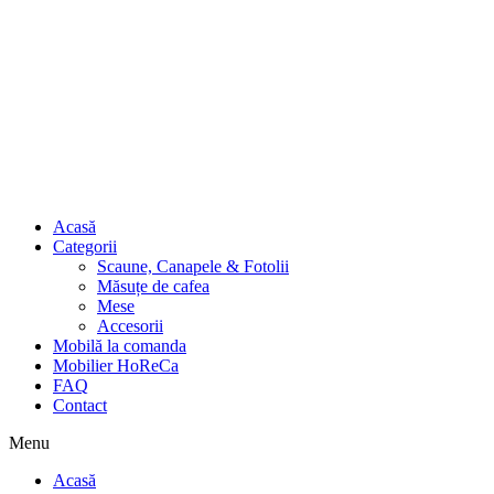
Acasă
Categorii
Scaune, Canapele & Fotolii
Măsuțe de cafea
Mese
Accesorii
Mobilă la comanda
Mobilier HoReCa
FAQ
Contact
Menu
Acasă